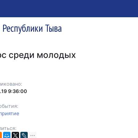
я Республики Тыва
рс среди молодых
иковано:
.19 9:36:00
обытия:
приятие
иться: