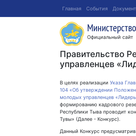
Главная
События
Докумен
Министерство
Официальный сайт
Правительство Р
управленцев «Ли
В целях реализации
Указа Глав
104 «Об утверждении Положен
молодых управленцев «Лидер
формированию кадрового резе
Республики Тыва проводит ко
Тувы» (Далее - Конкурс).
Данный Конкурс предусматрив