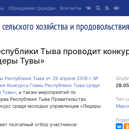
ты
Обращение граждан
Контакты
 сельского хозяйства и продовольстви
еспублики Тыва проводит конку
деры Тувы»
ы Республики Тыва от 29 апреля 2019 г. №
Опубл
ия Конкурса Главы Республики Тыва среди
28.05
ы Тувы»
, а также мероприятий по
рва Республики Тыва Правительство
Тип с
нкурс среди молодых управленцев «Лидеры
Меро
Подел
ает поэтапный отбор участников: