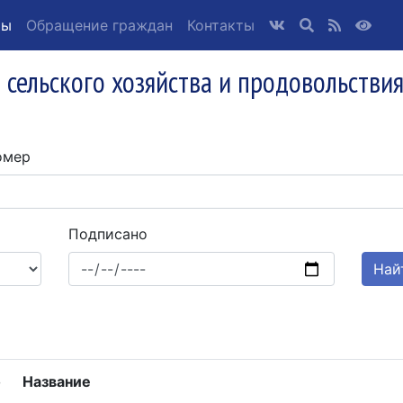
ты
Обращение граждан
Контакты
 сельского хозяйства и продовольстви
омер
Подписано
о
Название