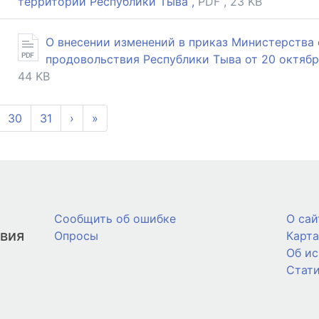
территории Республики Тыва ,
PDF , 23 KB
О внесении изменений в приказ Министерства 
продовольствия Республики Тыва от 20 октябр
44 KB
30
31
›
»
Сообщить об ошибке
О сай
твия
Опросы
Карта
Об и
Стат