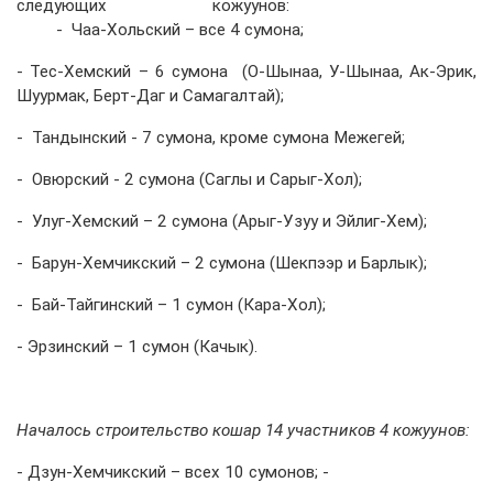
следующих кожуунов:
- Чаа-Хольский – все 4 сумона;
- Тес-Хемский – 6 сумона (О-Шынаа, У-Шынаа, Ак-Эрик,
Шуурмак, Берт-Даг и Самагалтай);
- Тандынский - 7 сумона, кроме сумона Межегей;
- Овюрский - 2 сумона (Саглы и Сарыг-Хол);
- Улуг-Хемский – 2 сумона (Арыг-Узуу и Эйлиг-Хем);
- Барун-Хемчикский – 2 сумона (Шекпээр и Барлык);
- Бай-Тайгинский – 1 сумон (Кара-Хол);
- Эрзинский – 1 сумон (Качык).
Началось строительство кошар 14 участников 4 кожуунов:
- Дзун-Хемчикский – всех 10 сумонов; -