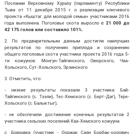
Послании Верховному Хуралу (парламенту) Республики
Тыва от 11 декабря 2015 г. о реализации ключевого
проекта «Кыштаг для молодой семьи» участниками 2016
года выполнена. Поголовье скота выросло
с 21 000 до
42 175 голов или составило 101%.
2. По предварительным данным достигли наилучших
результатов по получению приплода и сохранению
общего поголовья скота участники проекта 2016 года 5-
ти кожуунов: Монгун-Тайгинского, Овюрского, Чаа-
Хольского, Сут-Хольского, Эрзинского.
3. Отметить, что:
- низкие результаты показали 3 участника: Бай-
Тайгинского (с. Тээли), Тес-Хемского (с. Берт-Даг), Тере-
Хольского (с. Балыктыг);
- не обеспечили достижение конечных результатов 2
участника сельских поселений Каа-Хемского кожууна:
с. Бояровка
(участник - Ооржак Саян Борбак-оолович,