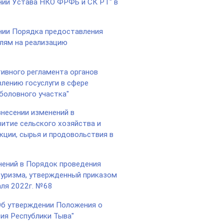
нии Устава НКО ФРФБ и СК РТ" в
нии Порядка предоставления
лям на реализацию
ивного регламента органов
лению госуслуги в сфере
боловного участка"
несении изменений в
итие сельского хозяйства и
кции, сырья и продовольствия в
нений в Порядок проведения
туризма, утвержденный приказом
аля 2022г. №68
Об утверждении Положения о
ия Республики Тыва"