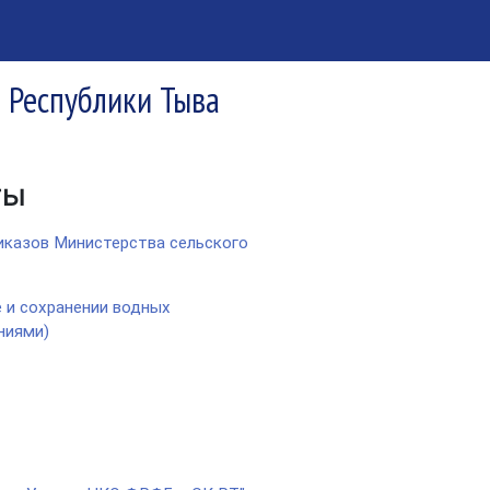
я Республики Тыва
ты
иказов Министерства сельского
е и сохранении водных
ниями)