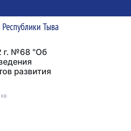
я Республики Тыва
 г. №68 "Об
ведения
тов развития
 KB