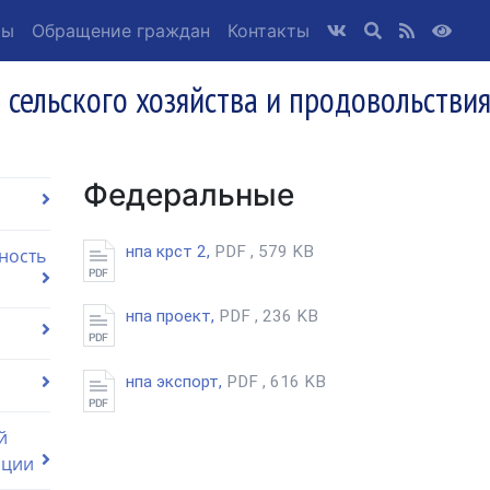
ты
Обращение граждан
Контакты
 сельского хозяйства и продовольстви
Федеральные
нпа крст 2,
PDF , 579 KB
ность
нпа проект,
PDF , 236 KB
нпа экспорт,
PDF , 616 KB
й
ации